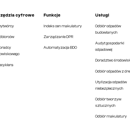
zędzia cyfrowe
Funkcje
Usługi
wytwórcy
Indeks cen makulatury
Odbiór odpadów
budowlanych
odbiorców
Zarządzanie DPR
Audyt gospodarki
doradcy
Automatyzacja BDO
odpadowej
owiskowego
Doradztwo środowis
recyklera
Odbiór odpadów z dr
Utylizacja odpadów
niebezpiecznych
Odbiór tworzyw
sztucznych
Odbiór makulatury