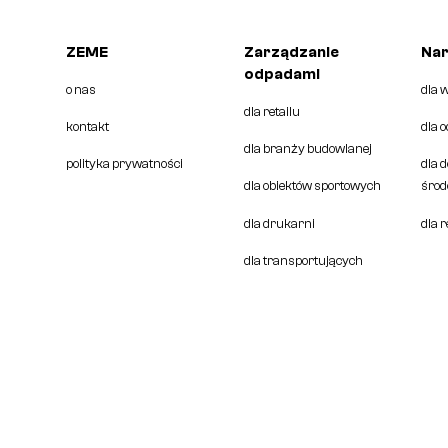
ZEME
Zarządzanie
Nar
odpadami
o nas
dla 
dla retailu
kontakt
dla 
dla branży budowlanej
polityka prywatności
dla 
dla obiektów sportowych
środ
dla drukarni
dla 
dla transportujących