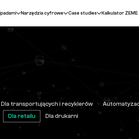
dpadami
Narzędzia cyfrowe
Case studies
Kalkulator ZEME
Dla transportujących i recyklerów
Automatyzac
Dla retailu
Dla drukarni