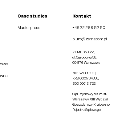
Case studies
Kontakt
Masterpress
+48 22 299 52 50
biuro@zeme.com.pl
ZEME Sp. z o.o.,
ul. Ogrodowa 58,
00-876 Warszawa
kowe
NIP: 5213851919,
ewna
KRS: 0000764858,
BDO: 000121722
Sąd Rejonowy dla m. st.
Warszawy, XIII Wydział
Gospodarczy Krajowego
Rejestru Sądowego