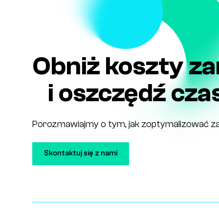
Obniż koszty z
i oszczędź cza
Porozmawiajmy o tym, jak zoptymalizować za
Skontaktuj się z nami