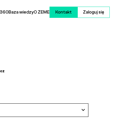
 360
Baza wiedzy
O ZEME
Kontakt
Zaloguj się
cz