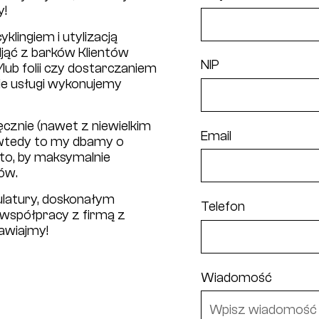
y!
klingiem i utylizacją
djąć z barków Klientów
NIP
lub folii czy dostarczaniem
e usługi wykonujemy
cznie (nawet z niewielkim
Email
 wtedy to my dbamy o
to, by maksymalnie
ów.
ulatury, doskonałym
Telefon
 współpracy z firmą z
awiajmy!
Wiadomość