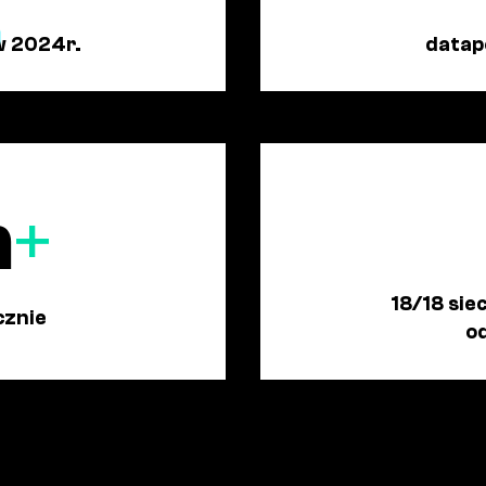
w 2024r.
datap
n
+
18/18 sie
cznie
o