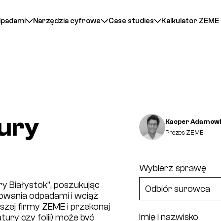
dpadami
Narzędzia cyfrowe
Case studies
Kalkulator ZEME
ury
Kacper Adamowi
Prezes ZEME
Wybierz sprawę
y Białystok”, poszukując
owania odpadami i wciąż
zej firmy ZEME i przekonaj
Imię i nazwisko
ury czy folii) może być