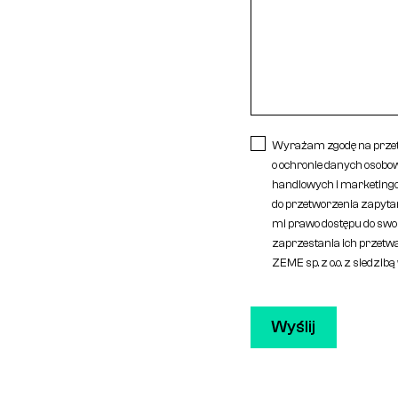
Wyrażam zgodę na przet
o ochronie danych osob
handlowych i marketingo
do przetworzenia zapyta
mi prawo dostępu do swoi
zaprzestania ich przetw
ZEME sp. z o.o. z siedzib