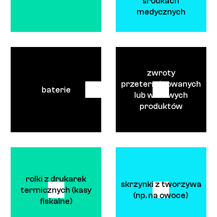
środkach
medycznych
zwroty
przeterminowanych
baterie
lub wadliwych
produktów
rolki z drukarek
skrzynki z tworzywa
termicznych (kasy
(np. na owoce)
fiskalne)