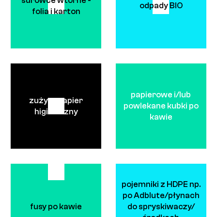
surowce wtórne -
odpady BIO
folia i karton
papierowe i/lub
zużyty papier
powlekane kubki po
higieniczny
kawie
pojemniki z HDPE np.
po Adblute/płynach
fusy po kawie
do spryskiwaczy/