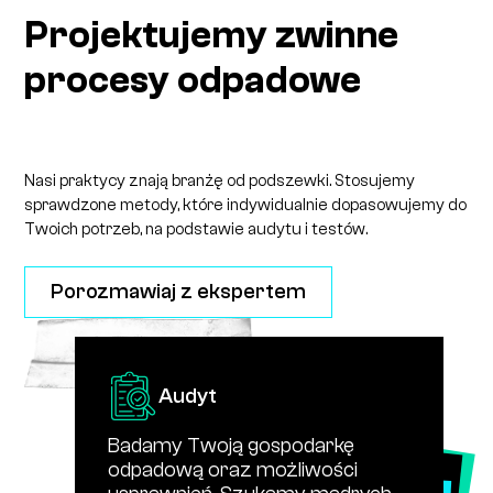
Projektujemy zwinne
procesy odpadowe
Nasi praktycy znają branżę od podszewki. Stosujemy
sprawdzone metody, które indywidualnie dopasowujemy do
Twoich potrzeb, na podstawie audytu i testów.
Porozmawiaj z ekspertem
Audyt
Badamy Twoją gospodarkę
Onboarding cyfrowy
odpadową oraz możliwości
Pilotaż