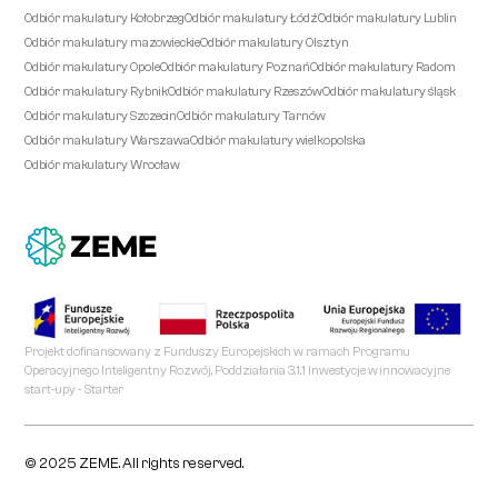
Odbiór makulatury Kołobrzeg
Odbiór makulatury Łódź
Odbiór makulatury Lublin
Odbiór makulatury mazowieckie
Odbiór makulatury Olsztyn
Odbiór makulatury Opole
Odbiór makulatury Poznań
Odbiór makulatury Radom
Odbiór makulatury Rybnik
Odbiór makulatury Rzeszów
Odbiór makulatury śląsk
Odbiór makulatury Szczecin
Odbiór makulatury Tarnów
Odbiór makulatury Warszawa
Odbiór makulatury wielkopolska
Odbiór makulatury Wrocław
Projekt dofinansowany z Funduszy Europejskich w ramach Programu
Operacyjnego Inteligentny Rozwój, Poddziałania 3.1.1 Inwestycje w innowacyjne
start-upy - Starter
© 2025 ZEME. All rights reserved.