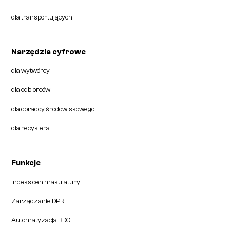
dla transportujących
Narzędzia cyfrowe
dla wytwórcy
dla odbiorców
dla doradcy środowiskowego
dla recyklera
Funkcje
Indeks cen makulatury
Zarządzanie DPR
Automatyzacja BDO