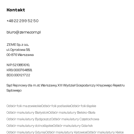
Kontakt
+48 22 299 52 50
biuro@zeme.com.pl
ZEME Sp. z o.o.,
ul. Ogrodowa 58,
00-876 Warszawa
NIP: 5213851919,
KRS: 0000764858,
BDO: 000121722
Sąd Rejonowy dla m. st. Warszawy, XIII Wydział Gospodarczy Krajowego Rejestru
Sądowego
Odbiór folii mazowieckie
Odbiór folii podlaskie
Odbiór folii śląskie
Odbiór makulatury Białystok
Odbiór makulatury Bielsko-Biała
Odbiór makulatury Bydgoszcz
Odbiór makulatury Częstochowa
Odbiór makulatury dolnośląskie
Odbiór makulatury Gdańsk
Odbiór makulatury Gdynia
Odbiór makulatury Katowice
Odbiór makulatury Kielce