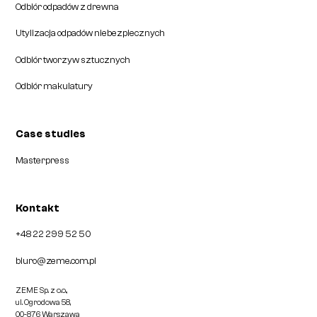
Odbiór odpadów z drewna
Utylizacja odpadów niebezpiecznych
Odbiór tworzyw sztucznych
Odbiór makulatury
Case studies
Masterpress
Kontakt
+48 22 299 52 50
biuro@zeme.com.pl
ZEME Sp. z o.o.,
ul. Ogrodowa 58,
00-876 Warszawa