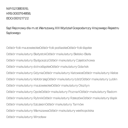
NIP: 5213851919,
KRS: 0000764858,
BDO: 000121722
Sąd Rejonowy dla m. st. Warszawy, XIII Wydział Gospodarczy Krajowego Rejestru
Sądowego
Odbiór folii mazowieckie
Odbiór folii podlaskie
Odbiór folii śląskie
Odbiór makulatury Białystok
Odbiór makulatury Bielsko-Biała
Odbiór makulatury Bydgoszcz
Odbiór makulatury Częstochowa
Odbiór makulatury dolnośląskie
Odbiór makulatury Gdańsk
Odbiór makulatury Gdynia
Odbiór makulatury Katowice
Odbiór makulatury Kielce
Odbiór makulatury Kołobrzeg
Odbiór makulatury Łódź
Odbiór makulatury Lublin
Odbiór makulatury mazowieckie
Odbiór makulatury Olsztyn
Odbiór makulatury Opole
Odbiór makulatury Poznań
Odbiór makulatury Radom
Odbiór makulatury Rybnik
Odbiór makulatury Rzeszów
Odbiór makulatury śląsk
Odbiór makulatury Szczecin
Odbiór makulatury Tarnów
Odbiór makulatury Warszawa
Odbiór makulatury wielkopolska
Odbiór makulatury Wrocław