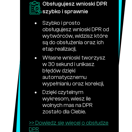
narzędzi
Obsługujesz wnioski DPR
szybko i sprawnie
działasz efektywniej
Zapomnij o Excelu i
Szybko i prosto
obsługujesz wnioski DPR od
Zbiorczo wystawiasz,
obsługujesz i odrzucasz
wytwórców, widzisz które
notatnikach - wszystkie informacje masz pod ręką, w jednej,
są do obsłużenia oraz ich
karty KPO,
etap realizacji,
zoptymalizowanej bazie danych,
Generujesz KEO
automatycznie dzięki
Własne wnioski tworzysz
Dzięki automatyzacji
w 30 sekund i unikasz
synchronizacji z BDO,
błędów dzięki
Korzystasz z indeksów
cenowych i podejmujesz
decyzje w oparciu o dane
automatycznemu
wypełnianiu oraz korekcji,
procesów oraz funkcjom stworzonym specjalnie dla użytkowników, pracujesz kilka razy sprawniej niż w BDO,
Dzięki czytelnym
bieżące i historyczne.
Współpracując z ZEME, zarządzasz odbiorami w mobilnej aplikacji dla
wykresom, wiesz ile
>> Dowiedz się więcej o
wolnych mas na DPR
automatyzacji BDO
zostało dla Ciebie.
‍
>> Dowiedz się więcej o obsłudze
DPR