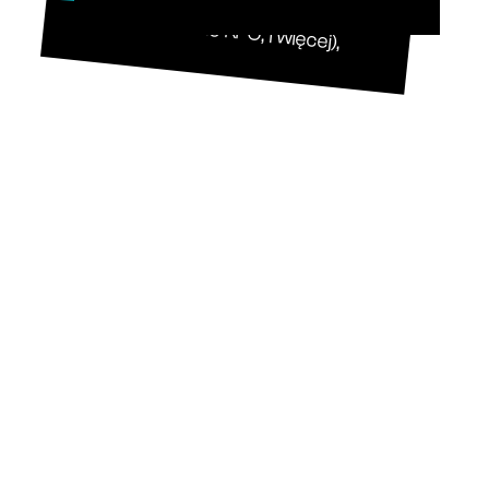
kierowców i dyspozytorów (dynamiczna lista punktów odbioru, automatyczne tworzenie KPO, i więcej),