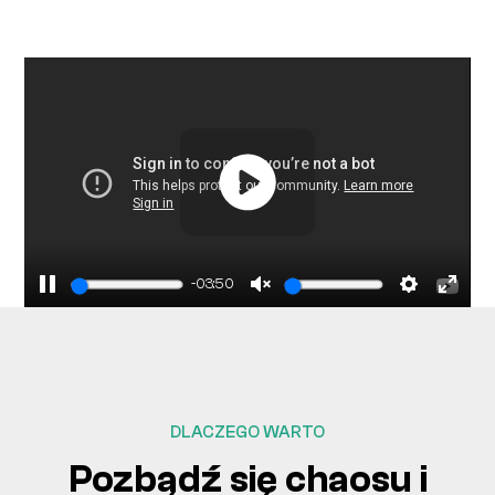
-03:50
Pause
Unmute
Settings
Ente
fulls
DLACZEGO WARTO
Pozbądź się chaosu i