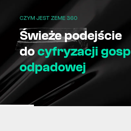
CZYM JEST ZEME 360
Świeże podejście
do
cyfryzacji gos
odpadowej