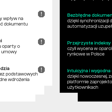
Bezbłędne dokumen
ący wpływ na
dzięki synchronizacji 
ść dokumentu
automatyzacji uzupeł
i
Przejrzyste indeks
u oparty o
czyli wycena w oparci
je umowy
rynkowe w Polsce
ędzia
Intuicyjna i wygodna
bez podstawowych
dzięki nowoczesnej, 
rudne wdrożenia
platformie zaprojekt
użytkownikach