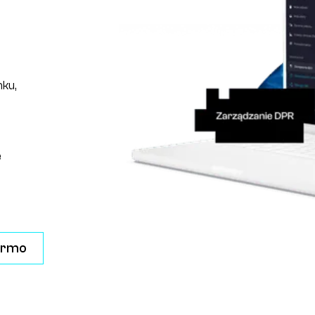
ynku,
e
darmo