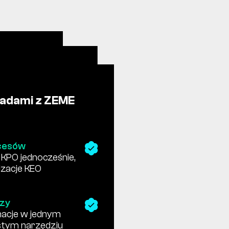
adami z ZEME
cesów
t KPO jednocześnie,
izacje KEO
dzy
rmacje w jednym
stym narzędziu