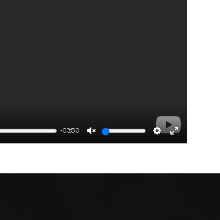
-03:50
Unmute
Settings
Enter
fullscreen