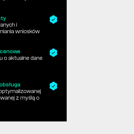
ty
danych i
niania wniosków
y cenowe
u o aktualne dane
 obsługa
zoptymalizowanej
owanej z myślą o