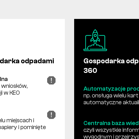
odarka odpadami
Gospodarka odp
360
lna
a wniosków,
Automatyzacje pro
ji w KEO
np. onsługa wielu kar
automatyczne aktual
lu miejscach i
Centralna baza wie
apiery i pominięte
czyli wszystkie info
wygodnym i przejrzy