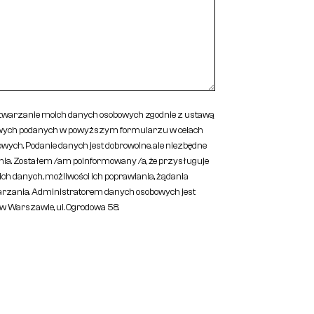
warzanie moich danych osobowych zgodnie z ustawą
owych podanych w powyższym formularzu w celach
wych. Podanie danych jest dobrowolne, ale niezbędne
nia. Zostałem /am poinformowany /a, że przysługuje
ch danych, możliwości ich poprawiania, żądania
arzania. Administratorem danych osobowych jest
ą w Warszawie, ul. Ogrodowa 58.