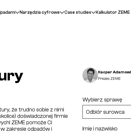
dpadami
Narzędzia cyfrowe
Case studies
Kalkulator ZEME
ury
Kacper Adamowi
Prezes ZEME
Wybierz sprawę
tury, że trudno sobie z nimi
kolice) doświadczonej firmie
owych! ZEME pomoże Ci
Imię i nazwisko
y w zakresie odpadów i