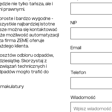
zie nie tylko tańsza, ale i
mi prawnymi.
proste i bardzo wygodne -
NIP
zystkie najbardziej istotne
awsze można się kontaktować
akże możliwość automatyzacji
za firma ZEME oferuje
żdego klienta.
Email
i kosztów odbioru odpadów,
iesiątkę. Skorzystaj z
wiązań technicznych i
odpadów mogło trafić do
Telefon
r makulatury
Wiadomość