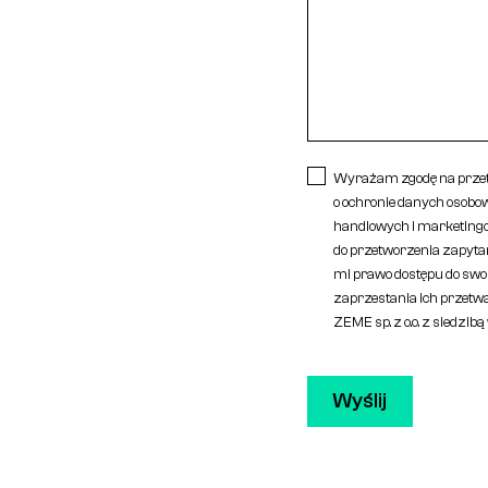
Wyrażam zgodę na przet
o ochronie danych osob
handlowych i marketingo
do przetworzenia zapyta
mi prawo dostępu do swoi
zaprzestania ich przetw
ZEME sp. z o.o. z siedzib