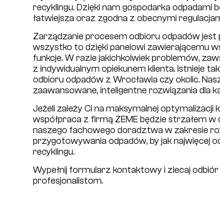
recyklingu. Dzięki nam gospodarka odpadami będ
łatwiejsza oraz zgodna z obecnymi regulacja
Zarządzanie procesem odbioru odpadów jest 
wszystko to dzięki panelowi zawierającemu ws
funkcje. W razie jakichkolwiek problemów, z
z indywidualnym opiekunem klienta. Istnieje t
odbioru odpadów z Wrocławia czy okolic. Nas
zaawansowane, inteligentne rozwiązania dla ka
Jeżeli zależy Ci na maksymalnej optymalizacj
współpraca z firmą ZEME będzie strzałem w dz
naszego fachowego doradztwa w zakresie roz
przygotowywania odpadów, by jak najwięcej 
recyklingu.
Wypełnij formularz kontaktowy i zlecaj odbió
profesjonalistom.