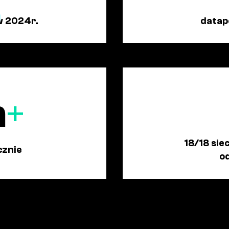
w 2024r.
datap
n
+
18/18 sie
cznie
o