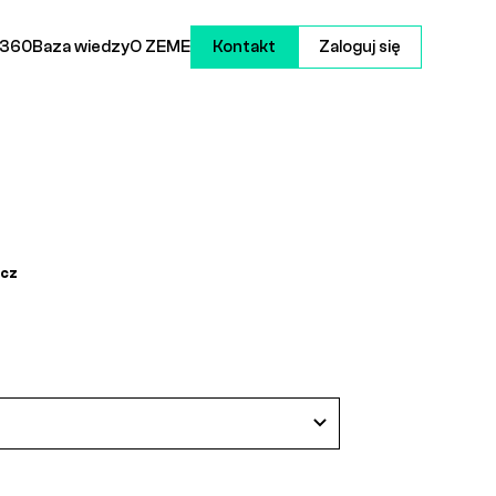
 360
Baza wiedzy
O ZEME
Kontakt
Zaloguj się
cz