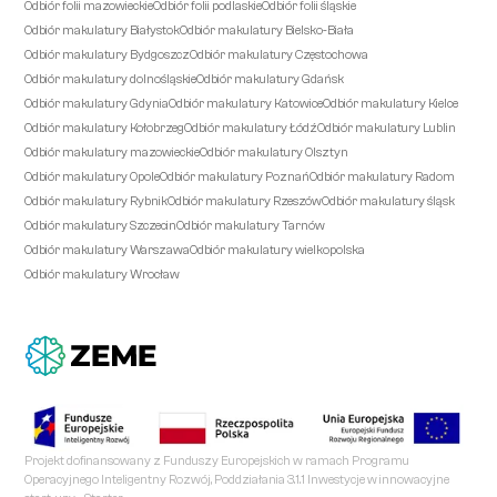
Odbiór folii mazowieckie
Odbiór folii podlaskie
Odbiór folii śląskie
Odbiór makulatury Białystok
Odbiór makulatury Bielsko-Biała
Odbiór makulatury Bydgoszcz
Odbiór makulatury Częstochowa
Odbiór makulatury dolnośląskie
Odbiór makulatury Gdańsk
Odbiór makulatury Gdynia
Odbiór makulatury Katowice
Odbiór makulatury Kielce
Odbiór makulatury Kołobrzeg
Odbiór makulatury Łódź
Odbiór makulatury Lublin
Odbiór makulatury mazowieckie
Odbiór makulatury Olsztyn
Odbiór makulatury Opole
Odbiór makulatury Poznań
Odbiór makulatury Radom
Odbiór makulatury Rybnik
Odbiór makulatury Rzeszów
Odbiór makulatury śląsk
Odbiór makulatury Szczecin
Odbiór makulatury Tarnów
Odbiór makulatury Warszawa
Odbiór makulatury wielkopolska
Odbiór makulatury Wrocław
Projekt dofinansowany z Funduszy Europejskich w ramach Programu
Operacyjnego Inteligentny Rozwój, Poddziałania 3.1.1 Inwestycje w innowacyjne