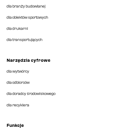
dla branży budowlanej
dla obiektów sportowych
dla drukarni
dla transportujących
Narzędzia cyfrowe
dla wytwórcy
dla odbiorców
dla doradcy środowiskowego
dla recyklera
Funkcje