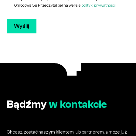
Ogrodowa 58. Przeczytaj pełną wersję
polityki prywatności
.
Bądźmy
w kontakcie
Chcesz zostać naszym klientem lub partnerem, a może już