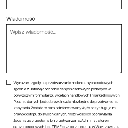
Wiadomość
Wyrażam zgodę na przetwarzanie moich danych osobowych
zgodnie z ustawą o ochronie danych osobowych podanych w
powyższym formularzu w celach handlowych i marketingowych.
Podanie danych jest dobrowolne, ale niezbędne do przetworzenia
zapytania. Zostałem /am poinformowany /a, że przysługuje mi
prawo dostępu do swoich danych, możliwości ich poprawiania,
żądania zaprzestania ich przetwarzania. Administratorem
danych osobowych jest ZEME sp. z o.o. z siedzibą w Warszawie, ul.