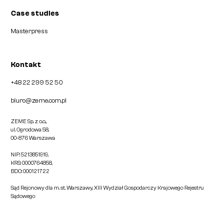
Case studies
Masterpress
Kontakt
+48 22 299 52 50
biuro@zeme.com.pl
ZEME Sp. z o.o.,
ul. Ogrodowa 58,
00-876 Warszawa
NIP: 5213851919,
KRS: 0000764858,
BDO: 000121722
Sąd Rejonowy dla m. st. Warszawy, XIII Wydział Gospodarczy Krajowego Rejestru
Sądowego