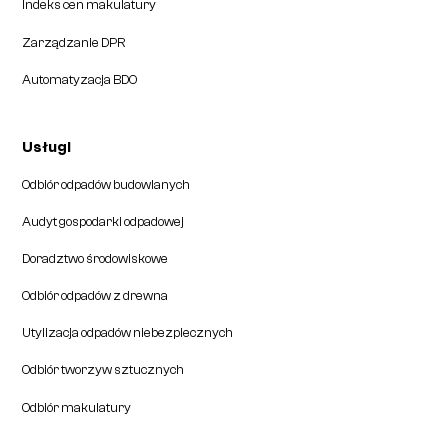
Indeks cen makulatury
Zarządzanie DPR
Automatyzacja BDO
Usługi
Odbiór odpadów budowlanych
Audyt gospodarki odpadowej
Doradztwo środowiskowe
Odbiór odpadów z drewna
Utylizacja odpadów niebezpiecznych
Odbiór tworzyw sztucznych
Odbiór makulatury