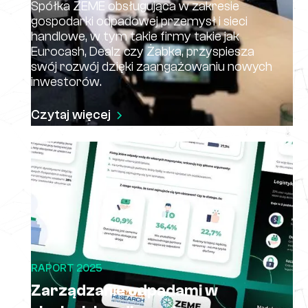
Spółka ZEME obsługująca w zakresie
gospodarki odpadowej przemysł i sieci
handlowe, w tym takie firmy takie jak
Eurocash, Dealz czy Żabka, przyspiesza
swój rozwój dzięki zaangażowaniu nowych
inwestorów.
Czytaj więcej
RAPORT 2025
Zarządzanie odpadami w