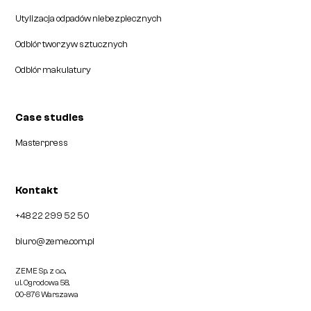
Utylizacja odpadów niebezpiecznych
Odbiór tworzyw sztucznych
Odbiór makulatury
Case studies
Masterpress
Kontakt
+48 22 299 52 50
biuro@zeme.com.pl
ZEME Sp. z o.o.,
ul. Ogrodowa 58,
00-876 Warszawa