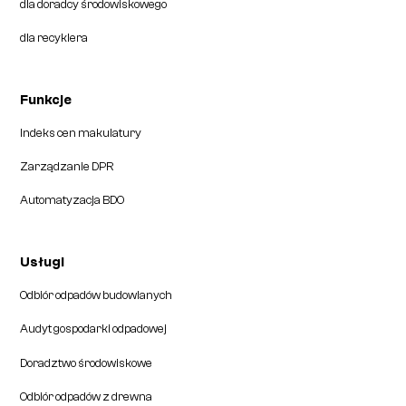
dla doradcy środowiskowego
dla recyklera
Funkcje
Indeks cen makulatury
Zarządzanie DPR
Automatyzacja BDO
Usługi
Odbiór odpadów budowlanych
Audyt gospodarki odpadowej
Doradztwo środowiskowe
Odbiór odpadów z drewna