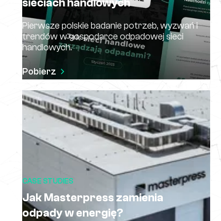
sieciach handlowych
Pierwsze polskie badanie potrzeb, wyzwań i
trendów w gospodarce odpadowej sieci
handlowych.
Pobierz
CASE STUDIES
Jak Masterpress zamienia
odpady w energię?