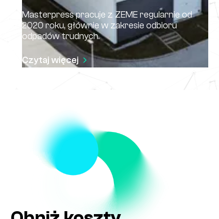
Masterpress pracuje z ZEME regularnie od
2020 roku, głównie w zakresie odbioru
odpadów trudnych.
Czytaj więcej
Obniż koszty