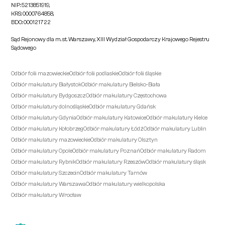
NIP: 5213851919,
KRS: 0000764858,
BDO: 000121722
Sąd Rejonowy dla m. st. Warszawy, XIII Wydział Gospodarczy Krajowego Rejestru
Sądowego
Odbiór folii mazowieckie
Odbiór folii podlaskie
Odbiór folii śląskie
Odbiór makulatury Białystok
Odbiór makulatury Bielsko-Biała
Odbiór makulatury Bydgoszcz
Odbiór makulatury Częstochowa
Odbiór makulatury dolnośląskie
Odbiór makulatury Gdańsk
Odbiór makulatury Gdynia
Odbiór makulatury Katowice
Odbiór makulatury Kielce
Odbiór makulatury Kołobrzeg
Odbiór makulatury Łódź
Odbiór makulatury Lublin
Odbiór makulatury mazowieckie
Odbiór makulatury Olsztyn
Odbiór makulatury Opole
Odbiór makulatury Poznań
Odbiór makulatury Radom
Odbiór makulatury Rybnik
Odbiór makulatury Rzeszów
Odbiór makulatury śląsk
Odbiór makulatury Szczecin
Odbiór makulatury Tarnów
Odbiór makulatury Warszawa
Odbiór makulatury wielkopolska
Odbiór makulatury Wrocław