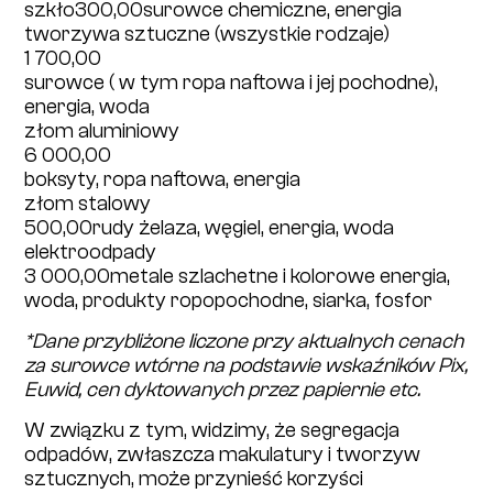
szkło300,00surowce chemiczne, energia
tworzywa sztuczne (wszystkie rodzaje)
1 700,00
surowce ( w tym ropa naftowa i jej pochodne),
energia, woda
złom aluminiowy
6 000,00
boksyty, ropa naftowa, energia
złom stalowy
500,00rudy żelaza, węgiel, energia, woda
elektroodpady
3 000,00metale szlachetne i kolorowe energia,
woda, produkty ropopochodne, siarka, fosfor
*Dane przybliżone liczone przy aktualnych cenach
za surowce wtórne na podstawie wskaźników Pix,
Euwid, cen dyktowanych przez papiernie etc.
W związku z tym, widzimy, że segregacja
odpadów, zwłaszcza makulatury i tworzyw
sztucznych, może przynieść korzyści