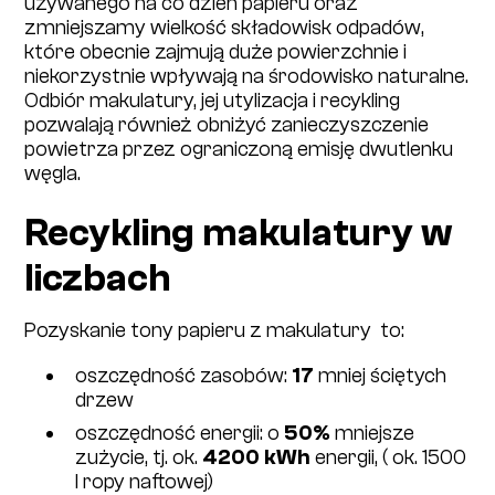
używanego na co dzień papieru oraz
zmniejszamy wielkość składowisk odpadów,
które obecnie zajmują duże powierzchnie i
niekorzystnie wpływają na środowisko naturalne.
Odbiór makulatury, jej utylizacja i recykling
pozwalają również obniżyć zanieczyszczenie
powietrza przez ograniczoną emisję dwutlenku
węgla.
Recykling makulatury w
liczbach
Pozyskanie​ tony papieru z makulatury ​ to:
oszczędność zasobów:
17
​ mniej​ ściętych
drzew
oszczędność energii: ​o
50%
​mniejsze
zużycie, tj. ok.
4200 kWh
energii, ( ok. 1500
l ropy naftowej)