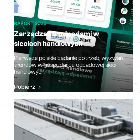
RAPORT 2025
Zarządzanie odpadami w
sieciach handlowych
Pierwsze polskie badanie potrzeb, wyzwań i
trendów w gospodarce odpadowej sieci
handlowych.
Pobierz