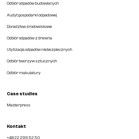
Odbiór odpadów budowlanych
Audyt gospodarki odpadowej
Doradztwo środowiskowe
Odbiór odpadów z drewna
Utylizacja odpadów niebezpiecznych
Odbiór tworzyw sztucznych
Odbiór makulatury
Case studies
Masterpress
Kontakt
+48 22 299 52 50