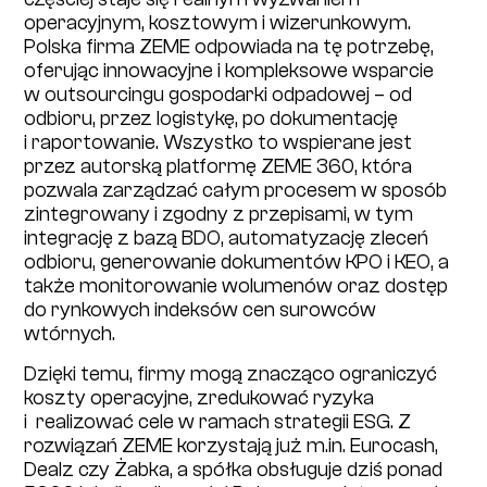
operacyjnym, kosztowym i wizerunkowym.
Polska firma ZEME odpowiada na tę potrzebę,
oferując innowacyjne i kompleksowe wsparcie
w outsourcingu gospodarki odpadowej – od
odbioru, przez logistykę, po dokumentację
i raportowanie. Wszystko to wspierane jest
przez autorską platformę ZEME 360, która
pozwala zarządzać całym procesem w sposób
zintegrowany i zgodny z przepisami, w tym
integrację z bazą BDO, automatyzację zleceń
odbioru, generowanie dokumentów KPO i KEO, a
także monitorowanie wolumenów oraz dostęp
do rynkowych indeksów cen surowców
wtórnych.
Dzięki temu, firmy mogą znacząco ograniczyć
koszty operacyjne, zredukować ryzyka
i realizować cele w ramach strategii ESG. Z
rozwiązań ZEME korzystają już m.in. Eurocash,
Dealz czy Żabka, a spółka obsługuje dziś ponad