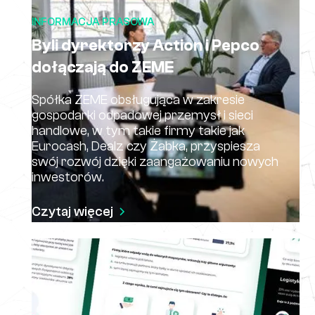
INFORMACJA PRASOWA
Byli dyrektorzy Action i Pepco
dołączają do ZEME
Spółka ZEME obsługująca w zakresie
gospodarki odpadowej przemysł i sieci
handlowe, w tym takie firmy takie jak
Eurocash, Dealz czy Żabka, przyspiesza
swój rozwój dzięki zaangażowaniu nowych
inwestorów.
Czytaj więcej