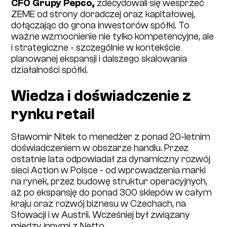
CFO Grupy Pepco,
zdecydowali się wesprzeć
ZEME od strony doradczej oraz kapitałowej,
dołączając do grona inwestorów spółki. To
ważne wzmocnienie nie tylko kompetencyjne, ale
i strategiczne - szczególnie w kontekście
planowanej ekspansji i dalszego skalowania
działalności spółki.
Wiedza i doświadczenie z
rynku retail
Sławomir Nitek to menedżer z ponad 20-letnim
doświadczeniem w obszarze handlu. Przez
ostatnie lata odpowiadał za dynamiczny rozwój
sieci Action w Polsce - od wprowadzenia marki
na rynek, przez budowę struktur operacyjnych,
aż po ekspansję do ponad 300 sklepów w całym
kraju oraz rozwój biznesu w Czechach, na
Słowacji i w Austrii. Wcześniej był związany
między innymi z Netto.