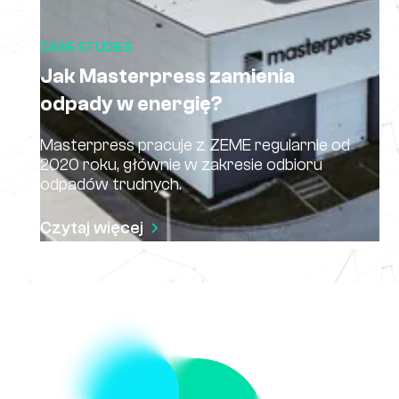
CASE STUDIES
Jak Masterpress zamienia
odpady w energię?
Masterpress pracuje z ZEME regularnie od
2020 roku, głównie w zakresie odbioru
odpadów trudnych.
Czytaj więcej