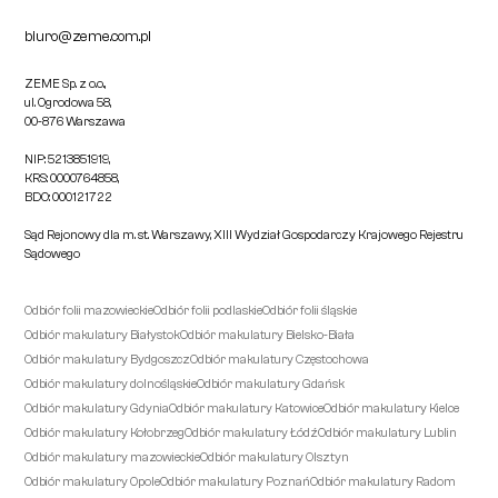
biuro@zeme.com.pl
ZEME Sp. z o.o.,
ul. Ogrodowa 58,
00-876 Warszawa
NIP: 5213851919,
KRS: 0000764858,
BDO: 000121722
Sąd Rejonowy dla m. st. Warszawy, XIII Wydział Gospodarczy Krajowego Rejestru
Sądowego
Odbiór folii mazowieckie
Odbiór folii podlaskie
Odbiór folii śląskie
Odbiór makulatury Białystok
Odbiór makulatury Bielsko-Biała
Odbiór makulatury Bydgoszcz
Odbiór makulatury Częstochowa
Odbiór makulatury dolnośląskie
Odbiór makulatury Gdańsk
Odbiór makulatury Gdynia
Odbiór makulatury Katowice
Odbiór makulatury Kielce
Odbiór makulatury Kołobrzeg
Odbiór makulatury Łódź
Odbiór makulatury Lublin
Odbiór makulatury mazowieckie
Odbiór makulatury Olsztyn
Odbiór makulatury Opole
Odbiór makulatury Poznań
Odbiór makulatury Radom