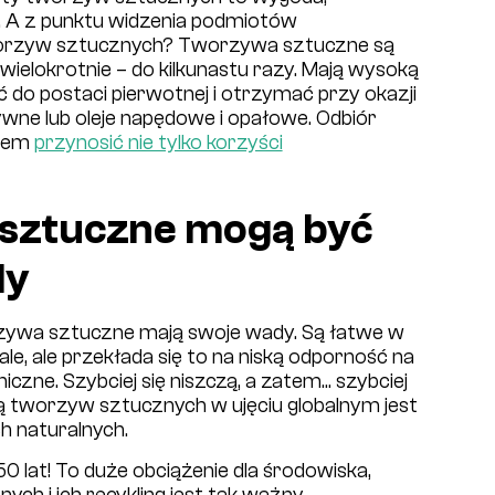
i. A z punktu widzenia podmiotów
worzyw sztucznych? Tworzywa sztuczne są
wielokrotnie – do kilkunastu razy. Mają wysoką
 do postaci pierwotnej i otrzymać przy okazji
tywne lub oleje napędowe i opałowe. Odbiór
atem
przynosić nie tylko korzyści
 sztuczne mogą być
dy
zywa sztuczne mają swoje wady. Są łatwe w
ale, ale przekłada się to na niską odporność na
ne. Szybciej się niszczą, a zatem... szybciej
ą tworzyw sztucznych w ujęciu globalnym jest
h naturalnych.
50 lat! To duże obciążenie dla środowiska,
h i ich recykling jest tak ważny.