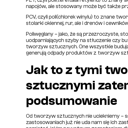
PET, czyli poli(tereftalan etylenu) to znany 
napojów, ale stosowany może być także prz
PCV, czyli poli(chlorek winylu) to znane 
stolarki okiennej, rur, ale i drenów i cewnik
Poliwęglany – jako, że są przezroczyste, st
uodparniających szyby na stłuczenie czy but
tworzyw sztucznych. One wszystkie budują
generują odpady produktów z tworzyw szt
Jak to z tymi t
sztucznymi zatem
podsumowanie
Od tworzyw sztucznych nie uciekniemy – są
zastosowaniach już nie uda nam się ich zast