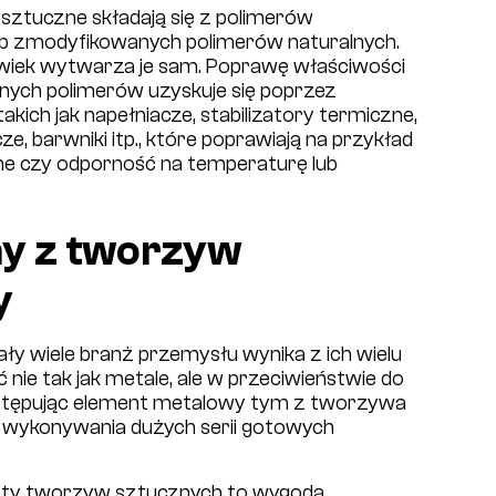
ztuczne składają się z polimerów
b zmodyfikowanych polimerów naturalnych.
wiek wytwarza je sam. Poprawę właściwości
ych polimerów uzyskuje się poprzez
ich jak napełniacze, stabilizatory termiczne,
ze, barwniki itp., które poprawiają na przykład
ne czy odporność na temperaturę lub
my z tworzyw
y
y wiele branż przemysłu wynika z ich wielu
nie tak jak metale, ale w przeciwieństwie do
Zastępując element metalowy tym z tworzywa
 wykonywania dużych serii gotowych
ety tworzyw sztucznych to wygoda,