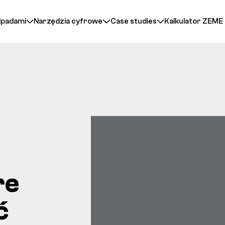
dpadami
Narzędzia cyfrowe
Case studies
Kalkulator ZEME
re
ć