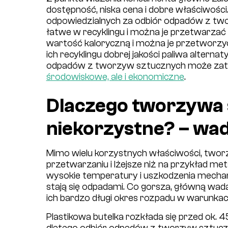
dostępność, niska cena i dobre właściwośc
odpowiedzialnych za odbiór odpadów z t
łatwe w recyklingu i można je przetwarzać 
wartość kaloryczną i można je przetworzyć
ich recyklingu dobrej jakości paliwa alterna
odpadów z tworzyw sztucznych może z
środowiskowe, ale i ekonomiczne
.
Dlaczego tworzywa
niekorzystne? – wa
Mimo wielu korzystnych właściwości, twor
przetwarzaniu i lżejsze niż na przykład met
wysokie temperatury i uszkodzenia mechanicz
stają się odpadami. Co gorsza, główną wad
ich bardzo długi okres rozpadu w warunkac
Plastikowa butelka rozkłada się przed ok. 4
dlatego odbiór odpadów z tworzyw sztucznyc