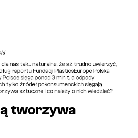
ki
la nas tak... naturalne, że aż trudno uwierzyć,
edług raportu Fundacji PlasticsEurope Polska
olsce sięga ponad 3 mln t, a odpady
 tylko źródeł pokonsumenckich sięgają
rzywa sztuczne i co należy o nich wiedzieć?
 są tworzywa