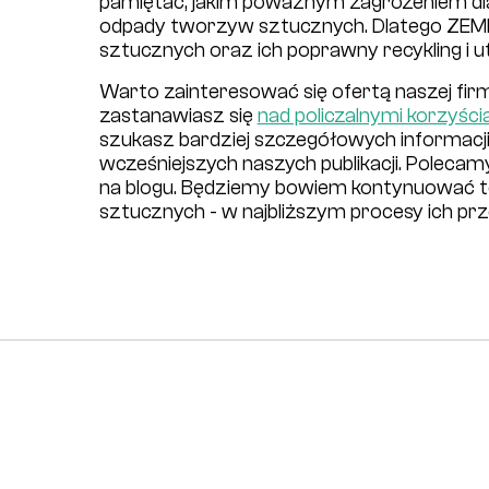
pamiętać, jakim poważnym zagrożeniem dla 
odpady tworzyw sztucznych. Dlatego ZEM
sztucznych oraz ich poprawny recykling i ut
Warto zainteresować się ofertą naszej firm
zastanawiasz się
nad policzalnymi korzyśc
szukasz bardziej szczegółowych informacji
wcześniejszych naszych publikacji. Polecam
na blogu. Będziemy bowiem kontynuować 
sztucznych - w najbliższym procesy ich pr