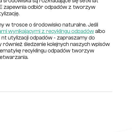
środowiska są rozkładające się setki lat
E zapewnia odbiór odpadów z tworzyw
ylizację.
y w trosce o środowisko naturalne. Jeśli
iami wynikającymi z recyklingu odpadów
albo
 nt utylizacji odpadów - zapraszamy do
y również śledzenie kolejnych naszych wpisów
tematykę recyklingu odpadów tworzyw
zetwarzania.