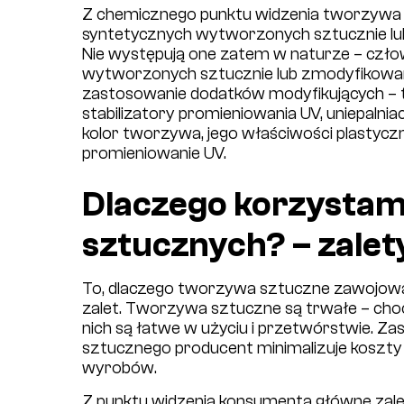
Z chemicznego punktu widzenia tworzywa s
syntetycznych wytworzonych sztucznie lu
Nie występują one zatem w naturze – czło
wytworzonych sztucznie lub zmodyfikowan
zastosowanie dodatków modyfikujących – tak
stabilizatory promieniowania UV, uniepalniac
kolor tworzywa, jego właściwości plastycz
promieniowanie UV.
Dlaczego korzysta
sztucznych? – zalet
To, dlaczego tworzywa sztuczne zawojował
zalet. Tworzywa sztuczne są trwałe – choć 
nich są łatwe w użyciu i przetwórstwie. 
sztucznego producent minimalizuje koszty
wyrobów.
Z punktu widzenia konsumenta główne zal