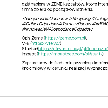
dziś nabiera w ZEME kształtów, które integru
firma zbiera od początków istnienia.
#GospodarkaOdpadow #Recycling #Obie
#OdbiorOdpadow #TomaszPopow #IMPAC
#InnowacjeWGospodarceOdpadow
Opis Zeme (
https://zeme.com.pl
),
VFE (
https://vfe.vc/
)
Starter(
https://pfrventures.pl/pl/fundusze/
Impact (
https://impactcee.com/pl/start/
)
Zapraszamy do śledzenia przebiegu konfere
krok milowy w kierunku realizacji wyznaczone