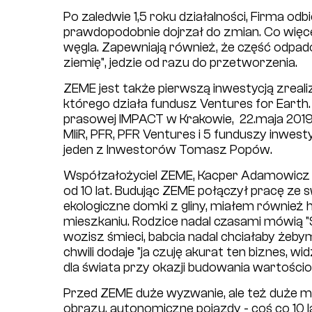
Po zaledwie 1,5 roku działalności, Firma odb
prawdopodobnie dojrzał do zmian. Co więce
węgla. Zapewniają również, że część odpadó
ziemię", jedzie od razu do przetworzenia.
ZEME jest także pierwszą inwestycją zrea
którego działa fundusz Ventures for Earth.
prasowej IMPACT w Krakowie, 22.maja 2019. O
MIiR, PFR, PFR Ventures i 5 funduszy inwes
jeden z Inwestorów Tomasz Popów.
Współzałożyciel ZEME, Kacper Adamowicz 
od 10 lat. Budując ZEME połączył pracę ze 
ekologiczne domki z gliny, miałem również 
mieszkaniu. Rodzice nadal czasami mówią "
wozisz śmieci, babcia nadal chciałaby żebym
chwili dodaje "ja czuję akurat ten biznes, 
dla świata przy okazji budowania wartościo
Przed ZEME duże wyzwanie, ale też duże moż
obrazu, autonomiczne pojazdy - coś co 10 l