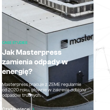
CASE STUDIES
Jak Masterpress
zamienia odpady w
energię?
Masterpress pracuje z ZEME regularnie
od 2020 roku, głównie w zakresie odbioru
odpadów trudnych.
Czytaj więcej