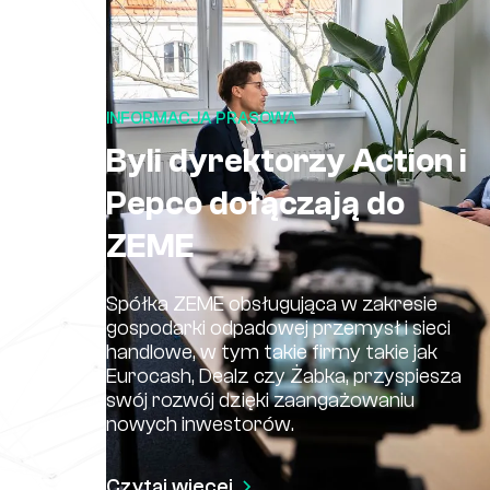
INFORMACJA PRASOWA
Byli dyrektorzy Action i
Pepco dołączają do
ZEME
Spółka ZEME obsługująca w zakresie
gospodarki odpadowej przemysł i sieci
handlowe, w tym takie firmy takie jak
Eurocash, Dealz czy Żabka, przyspiesza
swój rozwój dzięki zaangażowaniu
nowych inwestorów.
Czytaj więcej