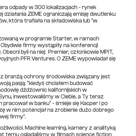
iera odpady w 300 lokalizacjach - rynek
j działania ZEME ograniczają emisję dwutlenku
w, która trafiała na składowiska lub "w
lizowaną w programie Starter, w ramach
 Obydwie firmy wystąpiły na konferencji
becni byli na niej: Premier, członkowie MPiT,
tycyjnych PFR Ventures. O ZEME wypowiadał się
z branżą ochrony środowiska związany jest
swoją pasją: “kiedyś chciałem budować
hodowlę dżdżownic kalifornijskich w
Synu, inwestowaliśmy w Ciebie, a Ty teraz
 pracował w banku" - śmieje się Kacper i po
widzę w nim potencjał na zrobienie dużo dobrego
wej firmy".
liwości. Machine learning, kamery z analityką
at temu oglądaliśmy w filmach science fiction