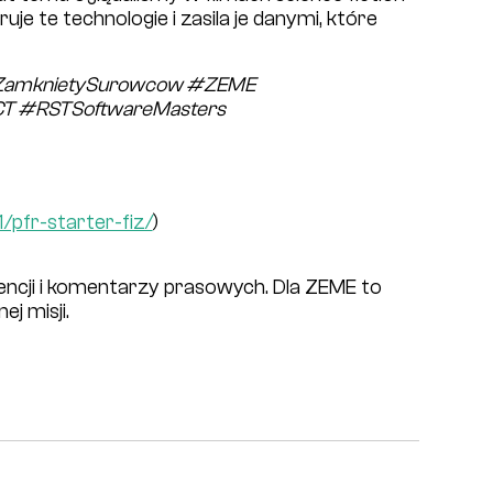
je te technologie i zasila je danymi, które
gZamknietySurowcow #ZEME
T #RSTSoftwareMasters
1/pfr-starter-fiz/
)
ncji i komentarzy prasowych. Dla ZEME to
j misji.