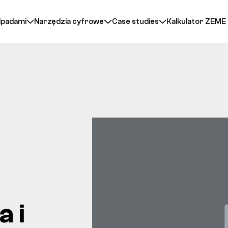
dpadami
Narzędzia cyfrowe
Case studies
Kalkulator ZEME
 i