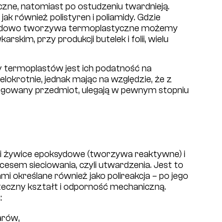
yczne, natomiast po ostudzeniu twardnieją.
jak również polistyren i poliamidy. Gdzie
ładowo tworzywa termoplastyczne możemy
kim, przy produkcji butelek i folii, wielu
 termoplastów jest ich podatność na
okrotnie, jednak mając na względzie, że z
ingowany przedmiot, ulegają w pewnym stopniu
i żywice epoksydowe (tworzywa reaktywne) i
cesem sieciowania, czyli utwardzenia. Jest to
mi określane również jako polireakcja – po jego
teczny kształt i odporność mechaniczną.
:
arów,