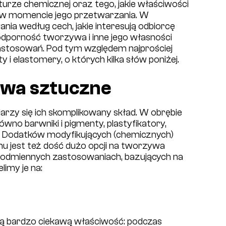
urze chemicznej oraz tego, jakie właściwości
 w momencie jego przetwarzania. W
ia według cech, jakie interesują odbiorcę
odporność tworzywa i inne jego własności
astosowań. Pod tym względem najprościej
 i elastomery, o których kilka słów poniżej.
ywa sztuczne
zy się ich skomplikowany skład. W obrębie
wno barwniki i pigmenty, plastyfikatory,
cze. Dodatków modyfikujących (chemicznych)
u jest też dość dużo opcji na tworzywa
 odmiennych zastosowaniach, bazujących na
limy je na:
ą bardzo ciekawą właściwość: podczas