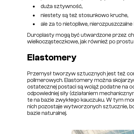
duża sztywność,
niestety są też stosunkowo kruche,
ale za to nietopliwe, nierozpuszczalne i
Duroplasty mogą być utwardzone przez che
wielkocząsteczkowe, jak również po prost
Elastomery
Przemysł tworzyw sztucznych jest też cor
polimerowych. Elastomery można skojarzyć
ostatecznej postaci są wciąż podatne na 
odpowiedniej siły (działaniem mechaniczn
te na bazie zwykłego kauczuku. W tym mom
nich pozostaje wytworzonych sztucznie, 
bazie naturalnej.