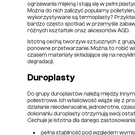
ogrzewania miękną i stają się w pełni plast
Można do nich zaliczyć popularny polietylen, 
wykorzystywane są termoplasty? Przyk
bardzo często spotkać w przemyśle zabawkars
różnych kształtek oraz akcesoriów AGD.
Istotną cechą tworzyw sztucznych z grupy
ponowne przetwarzanie. Można to robić wiel
czasem materiały składające się na recykl
degradacji.
Duroplasty
Do grupy duroplastów należą między innym
poliestrowe. Ich właściwość wiąże się z pro
działanie nieodwracalne, jednokrotne, czasa
dokonaniu duroplasty otrzymują swój osta
Cechuje je istotna dla danego zastosowania
pełna stabilność pod względem wymi