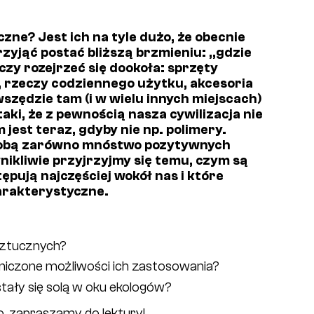
ne? Jest ich na tyle dużo, że obecnie
zyjąć postać bliższą brzmieniu: „gdzie
zy rozejrzeć się dookoła: sprzęty
, rzeczy codziennego użytku, akcesoria
zędzie tam (i w wielu innych miejscach)
aki, że z pewnością nasza cywilizacja nie
 jest teraz, gdyby nie np. polimery.
e sobą zarówno mnóstwo pozytywnych
wnikliwie przyjrzyjmy się temu, czym są
pują najczęściej wokół nas i które
harakterystyczne.
sztucznych?
aniczone możliwości ich zastosowania?
tały się solą w oku ekologów?
o, zapraszamy do lektury!