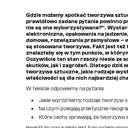
Gdzie możemy spotkać tworzywa sztucz
prawidłowo zadane pytanie powinno pr
nie są one wykorzystywane?”. Wystarc
elektroniczne, opakowania na jedzenie
domowe, rozwiązania przemysłowe – ws
są stosowane tworzywa. Fakt jest też t
znalazłaby się w tym punkcie, w którym
Oczywiście ten stan rzeczy niesie z
skutków, jak i zagrożeń. Dlatego dziś 
tworzywa sztuczne, jakie rodzaje wystę
właściwości są dla nich najbardziej c
W tekście odpowiemy na pytania:
Jakie wyróżniamy rodzaje tworzyw 
Na czym polegają praktycznie nieogr
Które cechy sprawiają, że tworzywa s
Kwestii do poruszenia jest tym razem spor