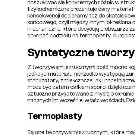
doszukiwać się konkretnych różnic w strukt
fizykochemiczne prezentuje dany materiał
konsekwencji docieramy też do skatalogowan
końcowego, czyli między innymi określona 
mechaniczne, które decydują o obszarze z
dokonać podziału na termoplasty, duroplasty
Syntetyczne tworz
Z tworzywami sztucznymi dość mocno kojar
jednego materiału nierzadko występują zaró
stabilizatory, zmiękczacze, jak i napełnia
może być zatem całkiem sporo, dzięki czem
sztuczne przygotowane z myślą o skrajnie
nadanych im wcześniej właściwościach. Dzie
Termoplasty
Są one tworzywami sztucznymi, które maj