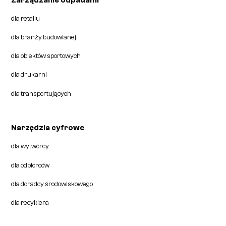
dla retailu
dla branży budowlanej
dla obiektów sportowych
dla drukarni
dla transportujących
Narzędzia cyfrowe
dla wytwórcy
dla odbiorców
dla doradcy środowiskowego
dla recyklera