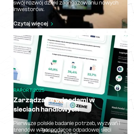
swój rozwój dzięki zaangażowaniu nowych
inwestorów.
Czytaj więcej
RAPORT 2025
Zarządzanie odpadami w
sieciach handlowych
Pierwsze polskie badanie potrzeb, wyzwań i
trendów w gospodarce odpadowej sieci