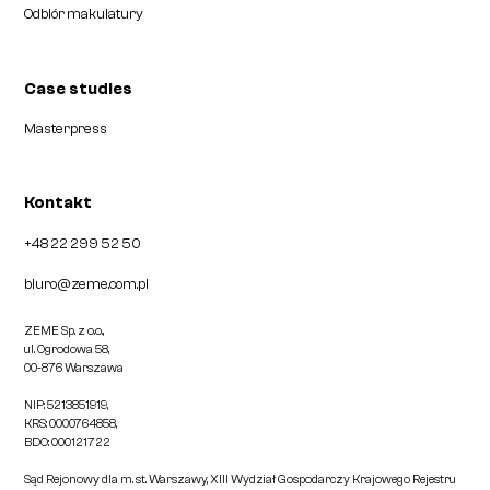
Odbiór makulatury
Case studies
Masterpress
Kontakt
+48 22 299 52 50
biuro@zeme.com.pl
ZEME Sp. z o.o.,
ul. Ogrodowa 58,
00-876 Warszawa
NIP: 5213851919,
KRS: 0000764858,
BDO: 000121722
Sąd Rejonowy dla m. st. Warszawy, XIII Wydział Gospodarczy Krajowego Rejestru