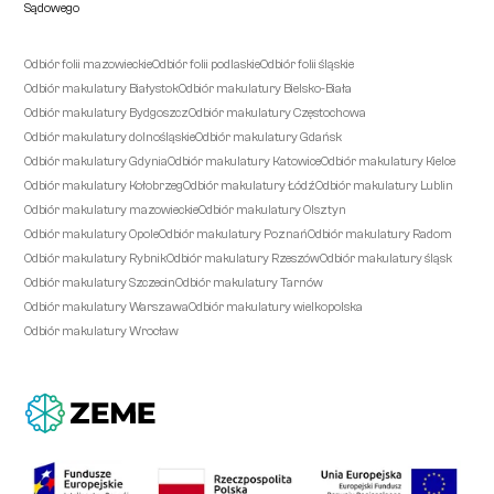
Sądowego
Odbiór folii mazowieckie
Odbiór folii podlaskie
Odbiór folii śląskie
Odbiór makulatury Białystok
Odbiór makulatury Bielsko-Biała
Odbiór makulatury Bydgoszcz
Odbiór makulatury Częstochowa
Odbiór makulatury dolnośląskie
Odbiór makulatury Gdańsk
Odbiór makulatury Gdynia
Odbiór makulatury Katowice
Odbiór makulatury Kielce
Odbiór makulatury Kołobrzeg
Odbiór makulatury Łódź
Odbiór makulatury Lublin
Odbiór makulatury mazowieckie
Odbiór makulatury Olsztyn
Odbiór makulatury Opole
Odbiór makulatury Poznań
Odbiór makulatury Radom
Odbiór makulatury Rybnik
Odbiór makulatury Rzeszów
Odbiór makulatury śląsk
Odbiór makulatury Szczecin
Odbiór makulatury Tarnów
Odbiór makulatury Warszawa
Odbiór makulatury wielkopolska
Odbiór makulatury Wrocław