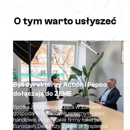
O tym warto usłyszeć
INFORMACJA PRASOWA
Byli dyrektorzy Action i Pepco
dołączają do ZEME
Spółka ZEME obsługująca w zakresie
gospodarki odpadowej przemysł i sieci
handlowe, w tym takie firmy takie jak
Eurocash, Dealz czy Żabka, przyspiesza