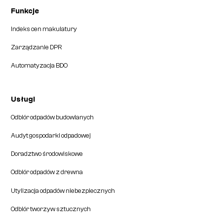
Funkcje
Indeks cen makulatury
Zarządzanie DPR
Automatyzacja BDO
Usługi
Odbiór odpadów budowlanych
Audyt gospodarki odpadowej
Doradztwo środowiskowe
Odbiór odpadów z drewna
Utylizacja odpadów niebezpiecznych
Odbiór tworzyw sztucznych