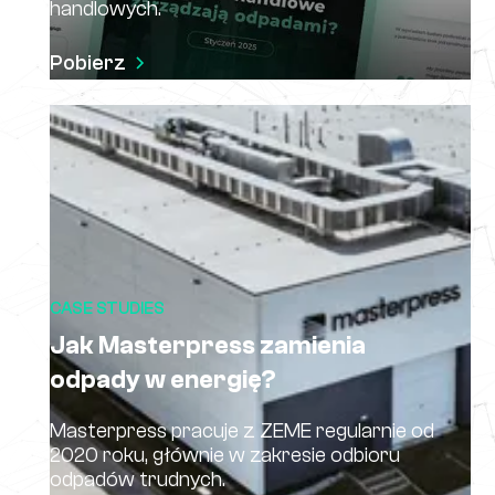
handlowych.
Pobierz
CASE STUDIES
Jak Masterpress zamienia
odpady w energię?
Masterpress pracuje z ZEME regularnie od
2020 roku, głównie w zakresie odbioru
odpadów trudnych.