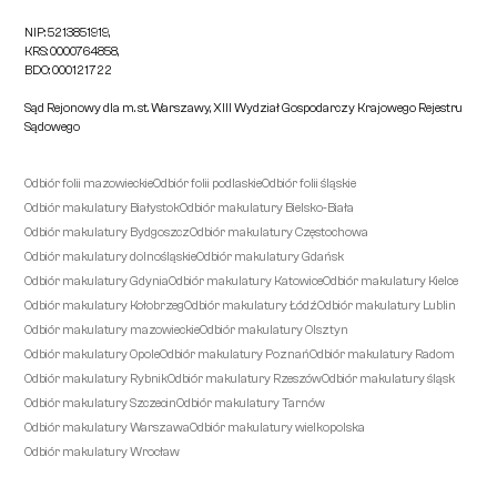
NIP: 5213851919,
KRS: 0000764858,
BDO: 000121722
Sąd Rejonowy dla m. st. Warszawy, XIII Wydział Gospodarczy Krajowego Rejestru
Sądowego
Odbiór folii mazowieckie
Odbiór folii podlaskie
Odbiór folii śląskie
Odbiór makulatury Białystok
Odbiór makulatury Bielsko-Biała
Odbiór makulatury Bydgoszcz
Odbiór makulatury Częstochowa
Odbiór makulatury dolnośląskie
Odbiór makulatury Gdańsk
Odbiór makulatury Gdynia
Odbiór makulatury Katowice
Odbiór makulatury Kielce
Odbiór makulatury Kołobrzeg
Odbiór makulatury Łódź
Odbiór makulatury Lublin
Odbiór makulatury mazowieckie
Odbiór makulatury Olsztyn
Odbiór makulatury Opole
Odbiór makulatury Poznań
Odbiór makulatury Radom
Odbiór makulatury Rybnik
Odbiór makulatury Rzeszów
Odbiór makulatury śląsk
Odbiór makulatury Szczecin
Odbiór makulatury Tarnów
Odbiór makulatury Warszawa
Odbiór makulatury wielkopolska
Odbiór makulatury Wrocław