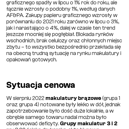
graficznego spadły w lipcu o 1% rok do roku, ale
łącznie wzrosły o podobny 1%, według danych
AF&PA. Zakupy papieru graficznego wzrosły w
porównaniu do 2021 roku zarówno w lipcu o 3%,
jak i narastająco o 4%, dalej w czasie ten trend
jeszcze mocniej się pogłębiał. Blokada rynków
wschodnich, brak celulozy oraz chłonnych miejsc
zbytu – to wszystko bezpośrednio przekłada się
na obecną trudną sytuację na rynku makulatury i
opakowań gotowych.
Sytuacja cenowa
W sierpniu 2022
makulatury brązowe
(grupa 1
oraz grupa 4) notowane były lekko w dół, jednak
zapotrzebowanie było dość duże lokalnie, a w
obrębie samego towaru nadal można było
obserwować deficyty.
Grupy makulatur 3 i 2