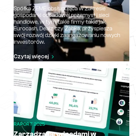
Spółka ZEME obsługująca w zakresie
gospodarki odpadowej przemysł i sieci
handlowe, w tym takie firmy takie jak
Eurocash, Dealz czy Żabka, przyspiesza
swój rozwój dzięki zaangażowaniu nowych
inwestorów.
Czytaj więcej
RAPORT 2025
Zarządzanie odpadami w