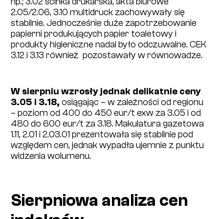
np.; 3.02 ścinka drukarska, akta biurowe
2.05/2.06, 3.10 multidruck zachowywały się
stabilnie. Jednocześnie duże zapotrzebowanie
papierni produkujących papier toaletowy i
produkty higieniczne nadal było odczuwalne. CEK
3.12 i 3.13 również pozostawały w równowadze.
W sierpniu wzrosły jednak delikatnie ceny
3.05 i 3.18,
osiągając – w zależności od regionu
– poziom od 400 do 450 eur/t exw za 3.05 i od
480 do 600 eur/t za 3.18. Makulatura gazetowa
1.11, 2.01 i 2.03.01 prezentowała się stabilnie pod
względem cen, jednak wypadła ujemnie z punktu
widzenia wolumenu.
Sierpniowa analiza cen