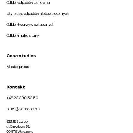
Odbiór odpadów z drewna
Utylizacja odpadów niebezpiecznych
Odbiór tworzyw sztucznych
Odbiór makulatury
Case studies
Masterpress
Kontakt
+48 22 299 52 50
biuro@zeme.com.pl
ZEME Sp. z o.o.,
ul. Ogrodowa 58,
00-876 Warszawa