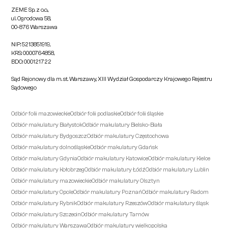
ZEME Sp. z o.o.,
ul. Ogrodowa 58,
00-876 Warszawa
NIP: 5213851919,
KRS: 0000764858,
BDO: 000121722
Sąd Rejonowy dla m. st. Warszawy, XIII Wydział Gospodarczy Krajowego Rejestru
Sądowego
Odbiór folii mazowieckie
Odbiór folii podlaskie
Odbiór folii śląskie
Odbiór makulatury Białystok
Odbiór makulatury Bielsko-Biała
Odbiór makulatury Bydgoszcz
Odbiór makulatury Częstochowa
Odbiór makulatury dolnośląskie
Odbiór makulatury Gdańsk
Odbiór makulatury Gdynia
Odbiór makulatury Katowice
Odbiór makulatury Kielce
Odbiór makulatury Kołobrzeg
Odbiór makulatury Łódź
Odbiór makulatury Lublin
Odbiór makulatury mazowieckie
Odbiór makulatury Olsztyn
Odbiór makulatury Opole
Odbiór makulatury Poznań
Odbiór makulatury Radom
Odbiór makulatury Rybnik
Odbiór makulatury Rzeszów
Odbiór makulatury śląsk
Odbiór makulatury Szczecin
Odbiór makulatury Tarnów
Odbiór makulatury Warszawa
Odbiór makulatury wielkopolska