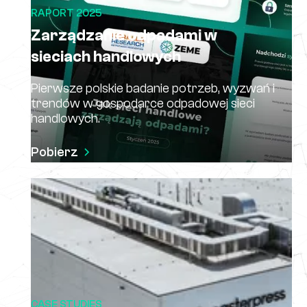
RAPORT 2025
Zarządzanie odpadami w
sieciach handlowych
Pierwsze polskie badanie potrzeb, wyzwań i
trendów w gospodarce odpadowej sieci
handlowych.
Pobierz
CASE STUDIES