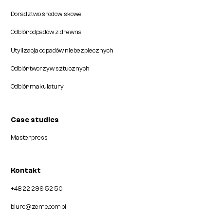
Doradztwo środowiskowe
Odbiór odpadów z drewna
Utylizacja odpadów niebezpiecznych
Odbiór tworzyw sztucznych
Odbiór makulatury
Case studies
Masterpress
Kontakt
+48 22 299 52 50
biuro@zeme.com.pl