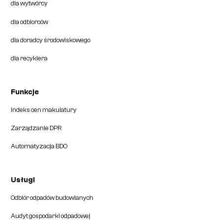
dla wytwórcy
dla odbiorców
dla doradcy środowiskowego
dla recyklera
Funkcje
Indeks cen makulatury
Zarządzanie DPR
Automatyzacja BDO
Usługi
Odbiór odpadów budowlanych
Audyt gospodarki odpadowej