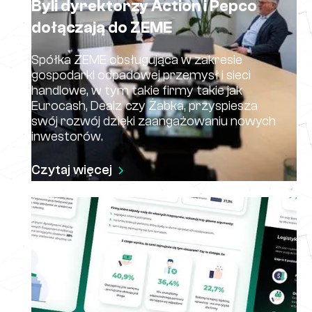
Byli dyrektorzy Action i Pepco
dołączają do ZEME
Spółka ZEME obsługująca w zakresie
gospodarki odpadowej przemysł i sieci
handlowe, w tym takie firmy takie jak
Eurocash, Dealz czy Żabka, przyspiesza
swój rozwój dzięki zaangażowaniu nowych
inwestorów.
Czytaj więcej