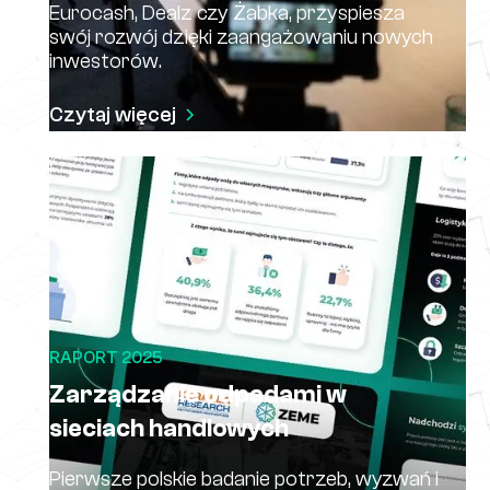
Eurocash, Dealz czy Żabka, przyspiesza
swój rozwój dzięki zaangażowaniu nowych
inwestorów.
Czytaj więcej
RAPORT 2025
Zarządzanie odpadami w
sieciach handlowych
Pierwsze polskie badanie potrzeb, wyzwań i