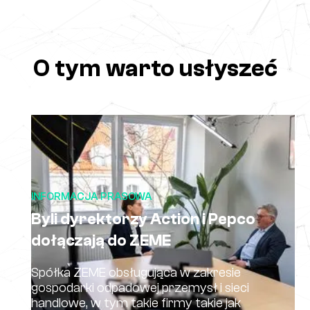
O tym warto usłyszeć
INFORMACJA PRASOWA
Byli dyrektorzy Action i Pepco
dołączają do ZEME
Spółka ZEME obsługująca w zakresie
gospodarki odpadowej przemysł i sieci
handlowe, w tym takie firmy takie jak