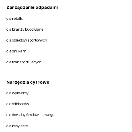
Zarządzanie odpadami
dla retailu
dla branży budowlanej
dla obiektów sportowych
dla drukarni
dla transportujących
Narzędzia cyfrowe
dla wytwórcy
dla odbiorców
dla doradcy środowiskowego
dla recyklera