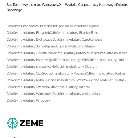
Sąd Rejonowy dla m. st. Warszawy, XIII Wydział Gospodarczy Krajowego Rejestru
Sądowego
Odbiór folii mazowieckie
Odbiór folii podlaskie
Odbiór folii śląskie
Odbiór makulatury Białystok
Odbiór makulatury Bielsko-Biała
Odbiór makulatury Bydgoszcz
Odbiór makulatury Częstochowa
Odbiór makulatury dolnośląskie
Odbiór makulatury Gdańsk
Odbiór makulatury Gdynia
Odbiór makulatury Katowice
Odbiór makulatury Kielce
Odbiór makulatury Kołobrzeg
Odbiór makulatury Łódź
Odbiór makulatury Lublin
Odbiór makulatury mazowieckie
Odbiór makulatury Olsztyn
Odbiór makulatury Opole
Odbiór makulatury Poznań
Odbiór makulatury Radom
Odbiór makulatury Rybnik
Odbiór makulatury Rzeszów
Odbiór makulatury śląsk
Odbiór makulatury Szczecin
Odbiór makulatury Tarnów
Odbiór makulatury Warszawa
Odbiór makulatury wielkopolska
Odbiór makulatury Wrocław