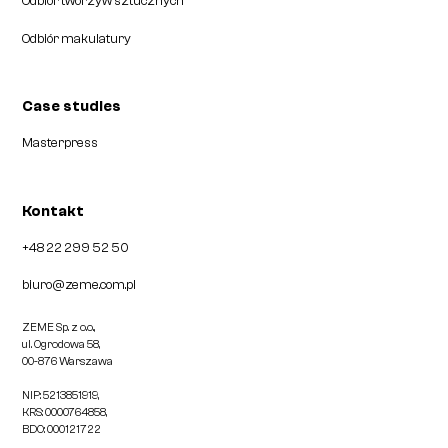
Odbiór tworzyw sztucznych
Odbiór makulatury
Case studies
Masterpress
Kontakt
+48 22 299 52 50
biuro@zeme.com.pl
ZEME Sp. z o.o.,
ul. Ogrodowa 58,
00-876 Warszawa
NIP: 5213851919,
KRS: 0000764858,
BDO: 000121722