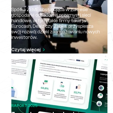
Spółka ZEME obsługująca w zakresie
gospodarki odpadowej przemysł i sieci
handlowe, w tym takie firmy takie jak
Eurocash, Dealz czy Żabka, przyspiesza
swój rozwój dzięki zaangażowaniu nowych
inwestorów.
Czytaj więcej
RAPORT 2025