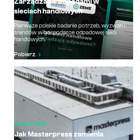
Zarządzanie odpadami w
sieciach handlowych
Pierwsze polskie badanie potrzeb, wyzwań i
trendów w gospodarce odpadowej sieci
handlowych.
Pobierz
CASE STUDIES
Jak Masterpress zamienia