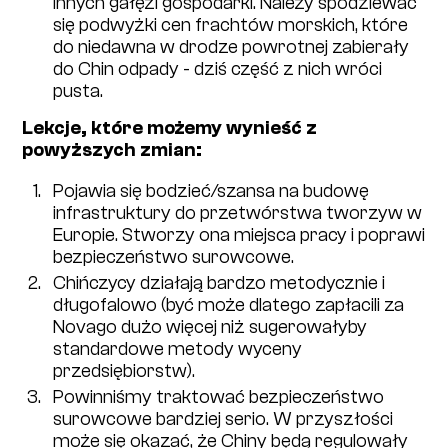
innych gałęzi gospodarki. Należy spodziewać
się podwyżki cen frachtów morskich, które
do niedawna w drodze powrotnej zabierały
do Chin odpady - dziś część z nich wróci
pusta.
Lekcje, które możemy wynieść z
powyższych zmian:
Pojawia się bodzieć/szansa na budowę
infrastruktury do przetwórstwa tworzyw w
Europie. Stworzy ona miejsca pracy i poprawi
bezpieczeństwo surowcowe.
Chińczycy działają bardzo metodycznie i
długofalowo (być może dlatego zapłacili za
Novago dużo więcej niż sugerowałyby
standardowe metody wyceny
przedsiębiorstw).
Powinniśmy traktować bezpieczeństwo
surowcowe bardziej serio. W przyszłości
może się okazać, że Chiny będą regulowały