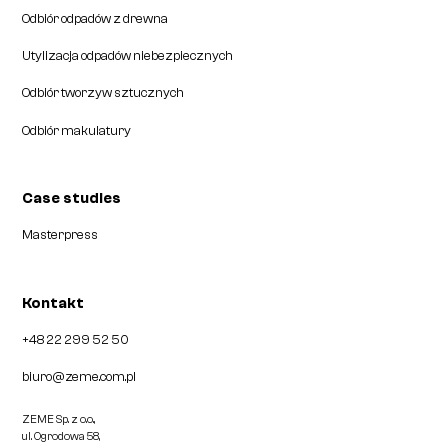
Odbiór odpadów z drewna
Utylizacja odpadów niebezpiecznych
Odbiór tworzyw sztucznych
Odbiór makulatury
Case studies
Masterpress
Kontakt
+48 22 299 52 50
biuro@zeme.com.pl
ZEME Sp. z o.o.,
ul. Ogrodowa 58,