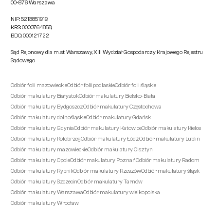
00-876 Warszawa
NIP: 5213851919,
KRS: 0000764858,
BDO: 000121722
Sąd Rejonowy dla m. st. Warszawy, XIII Wydział Gospodarczy Krajowego Rejestru
Sądowego
Odbiór folii mazowieckie
Odbiór folii podlaskie
Odbiór folii śląskie
Odbiór makulatury Białystok
Odbiór makulatury Bielsko-Biała
Odbiór makulatury Bydgoszcz
Odbiór makulatury Częstochowa
Odbiór makulatury dolnośląskie
Odbiór makulatury Gdańsk
Odbiór makulatury Gdynia
Odbiór makulatury Katowice
Odbiór makulatury Kielce
Odbiór makulatury Kołobrzeg
Odbiór makulatury Łódź
Odbiór makulatury Lublin
Odbiór makulatury mazowieckie
Odbiór makulatury Olsztyn
Odbiór makulatury Opole
Odbiór makulatury Poznań
Odbiór makulatury Radom
Odbiór makulatury Rybnik
Odbiór makulatury Rzeszów
Odbiór makulatury śląsk
Odbiór makulatury Szczecin
Odbiór makulatury Tarnów
Odbiór makulatury Warszawa
Odbiór makulatury wielkopolska
Odbiór makulatury Wrocław