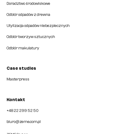
Doradztwo środowiskowe
Odbiór odpadów z drewna
Utylizacja odpadów niebezpiecznych
Odbiór tworzyw sztucznych
Odbiór makulatury
Case studies
Masterpress
Kontakt
+48 22 299 52 50
biuro@zeme.com.pl