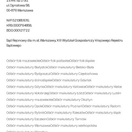
ZEME Sp. z o.o.,
ul. Ogrodowa 58,
00-876 Warszawa
NIP: 5213851919,
KRS: 0000764858,
BDO: 000121722
Sąd Rejonowy dla m. st. Warszawy, XIII Wydział Gospodarczy Krajowego Rejestru
Sądowego
Odbiór folii mazowieckie
Odbiór folii podlaskie
Odbiór folii śląskie
Odbiór makulatury Białystok
Odbiór makulatury Bielsko-Biała
Odbiór makulatury Bydgoszcz
Odbiór makulatury Częstochowa
Odbiór makulatury dolnośląskie
Odbiór makulatury Gdańsk
Odbiór makulatury Gdynia
Odbiór makulatury Katowice
Odbiór makulatury Kielce
Odbiór makulatury Kołobrzeg
Odbiór makulatury Łódź
Odbiór makulatury Lublin
Odbiór makulatury mazowieckie
Odbiór makulatury Olsztyn
Odbiór makulatury Opole
Odbiór makulatury Poznań
Odbiór makulatury Radom
Odbiór makulatury Rybnik
Odbiór makulatury Rzeszów
Odbiór makulatury śląsk
Odbiór makulatury Szczecin
Odbiór makulatury Tarnów
Odbiór makulatury Warszawa
Odbiór makulatury wielkopolska