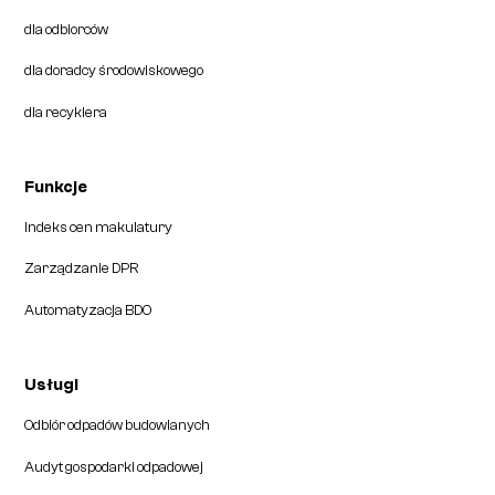
dla odbiorców
dla doradcy środowiskowego
dla recyklera
Funkcje
Indeks cen makulatury
Zarządzanie DPR
Automatyzacja BDO
Usługi
Odbiór odpadów budowlanych
Audyt gospodarki odpadowej