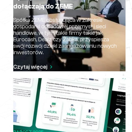
dołączają do ZEME
Spółka ZEME obsługująca w zakresie
gospodarki odpadowej przemysł i sieci
handlowe, w tym takie firmy takie jak
Eurocash, Dealz czy Żabka, przyspiesza
swój rozwój dzięki zaangażowaniu nowych
inwestorów.
Czytaj więcej