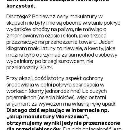
korzystać.
Dlaczego? Ponieważ ceny makulatury w
skupach nie były i nie są obecnie w stanie pokryć
wydatków choćby na paliwo, nie mówiąc o
zmarnowanym czasie i siłach, jakie trzeba
przeznaczyć na przenoszenie towaru. Jeden
kilogram makulatury to niewiele, a kwoty, jakie
można było otrzymać za samochód osobowy
wypełniony po brzegi surowcem, nie
przekraczały 20 zł.
Przy okazji, dość istotny aspekt ochrony
środowiska w pełni pokryła segregacja w
workach (domy jednorodzinne) lub dużych
pojemnikach (osiedla bloków), więc ostatni
argument za wywozem na własną rękę upadł.
Dlatego dziś wpisując w internecie np.
„skup makulatury Warszawa”,
otrzymujemy wyniki jedynie przeznaczone
dla przedsiębiorców.
Dla nich opłacalność jest