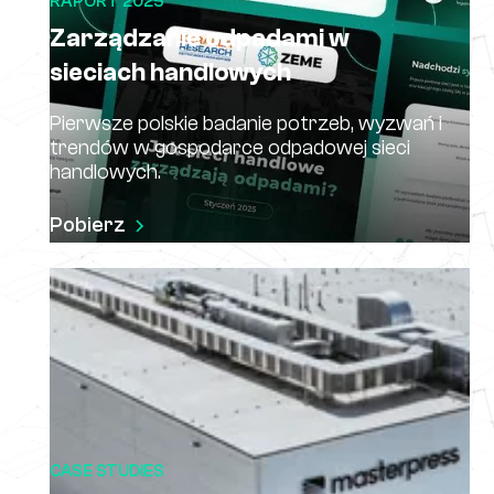
RAPORT 2025
Zarządzanie odpadami w
sieciach handlowych
Pierwsze polskie badanie potrzeb, wyzwań i
trendów w gospodarce odpadowej sieci
handlowych.
Pobierz
CASE STUDIES