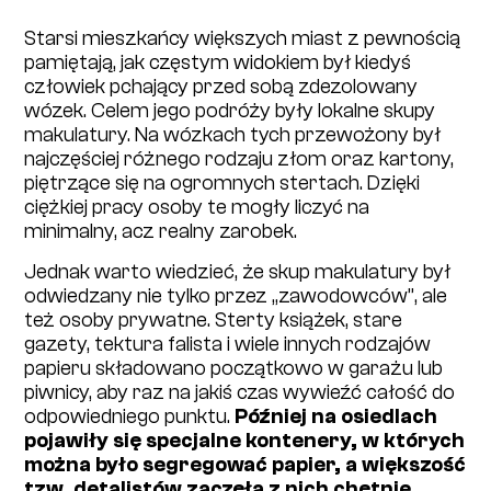
Starsi mieszkańcy większych miast z pewnością
pamiętają, jak częstym widokiem był kiedyś
człowiek pchający przed sobą zdezolowany
wózek. Celem jego podróży były lokalne skupy
makulatury. Na wózkach tych przewożony był
najczęściej różnego rodzaju złom oraz kartony,
piętrzące się na ogromnych stertach. Dzięki
ciężkiej pracy osoby te mogły liczyć na
minimalny, acz realny zarobek.
Jednak warto wiedzieć, że skup makulatury był
odwiedzany nie tylko przez „zawodowców”, ale
też osoby prywatne. Sterty książek, stare
gazety, tektura falista i wiele innych rodzajów
papieru składowano początkowo w garażu lub
piwnicy, aby raz na jakiś czas wywieźć całość do
odpowiedniego punktu.
Później na osiedlach
pojawiły się specjalne kontenery, w których
można było segregować papier, a większość
tzw. detalistów zaczęła z nich chętnie